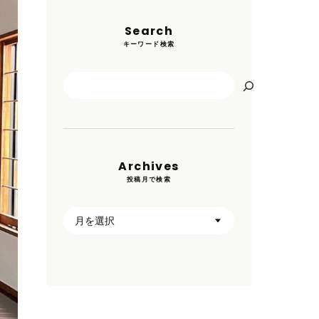
Search
キーワード検索
検
索
Archives
投稿月で検索
ア
ー
カ
イ
ブ