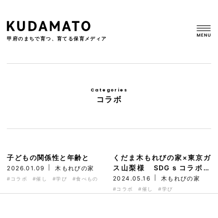
甲府のまちで育つ、育てる保育メディア
Skip
to
content
コラボ
子どもの関係性と年齢と
くだま木もれびの家×東京ガ
ス山梨様 SDGｓコラボ企
2026.01.09
木もれびの家
画！
2024.05.16
木もれびの家
コラボ
催し
学び
食べもの
コラボ
催し
学び