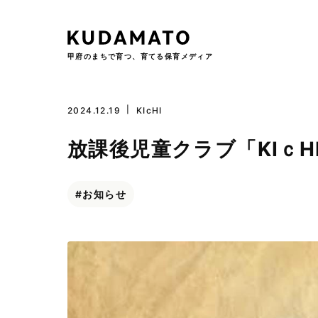
甲府のまちで育つ、育てる保育メディア
Skip
2024.12.19
KIcHI
to
content
放課後児童クラブ「KIｃH
お知らせ