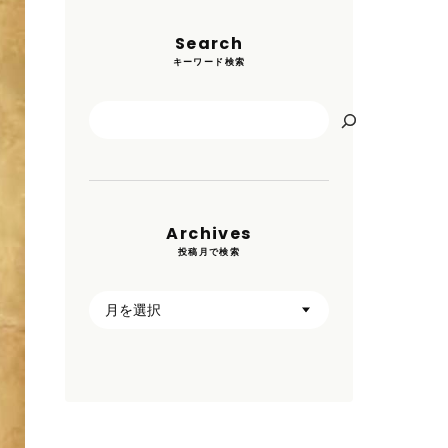
Search
キーワード検索
検
索
Archives
投稿月で検索
ア
ー
カ
イ
ブ